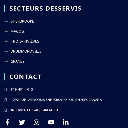
SECTEURS DESSERVIS
SHERBROOKE
MAGOG
TROIS-RIVIÈRES
DRUMMONDVILLE
GRANBY
CONTACT
819-481-1015
1292 RUE LAROCQUE, SHERBROOKE, QC J1H 4R9, CANADA
INFO@NETTOYAGEPARFAIT.CA
F
T
I
Y
L